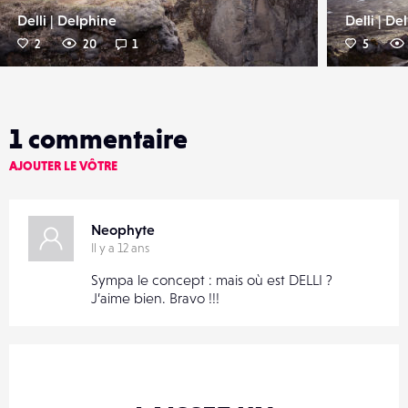
Delli | Delphine
Delli | De
2
20
1
5
1
commentaire
AJOUTER LE VÔTRE
Neophyte
Il y a 12 ans
Sympa le concept : mais où est DELLI ?
J’aime bien. Bravo !!!