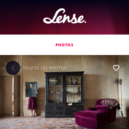
Lense
PHOTOS
TOUTES LES
PHOTOS
L