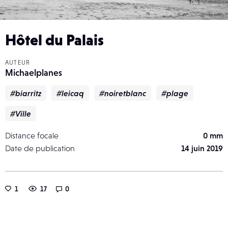
Hôtel du Palais
AUTEUR
Michaelplanes
#biarritz
#leicaq
#noiretblanc
#plage
#Ville
Distance focale
0 mm
Date de publication
14 juin 2019
1
17
0