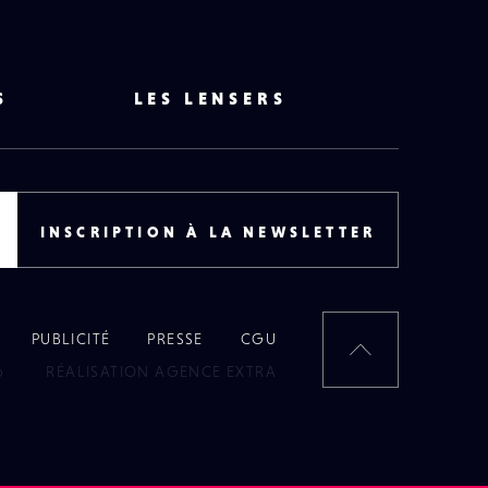
S
LES LENSERS
INSCRIPTION À LA NEWSLETTER
PUBLICITÉ
PRESSE
CGU
RETOUR
6
RÉALISATION AGENCE EXTRA
EN
HAUT
DE
PAGE