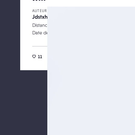
AUTEUR
Jdstxh
Distance focale
Date de publication
17 ma
11
57
0