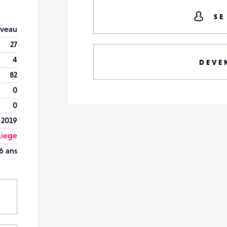
SE
veau
27
4
DEVE
82
0
0
 2019
Liege
6 ans