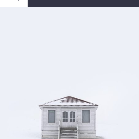
Ouvrir
/
Fermer
0 mm
rs 2020