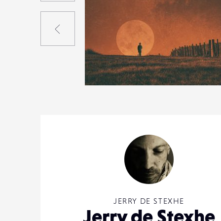
Précédent
3
20
0
JERRY DE STEXHE
Jerry de Stexhe