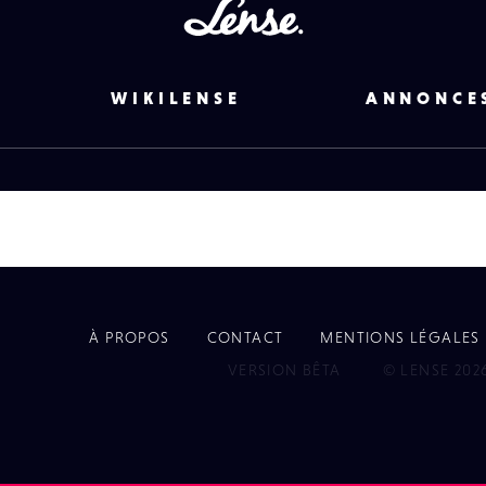
Lense
WIKILENSE
ANNONCE
À PROPOS
CONTACT
MENTIONS LÉGALES
EYE
VERSION BÊTA
© LENSE 202