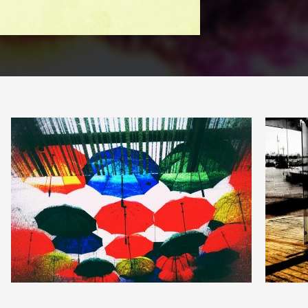
1
1
14
0