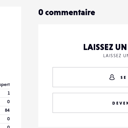
0
commentaire
LAISSEZ U
LAISSEZ 
SE
xpert
1
0
DEVE
84
0
0