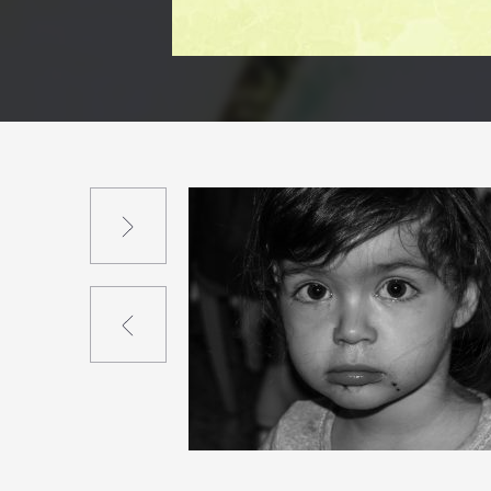
Suivant
Précédent
0
17
0