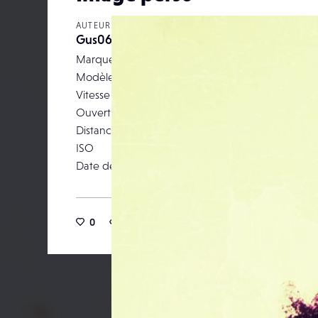
AUTEUR
Gus06
Marque
H
Modèle
HUAWEI V
Vitesse d’obturation
Ouverture
Distance focale
ISO
Date de publication
02 j
0
8
0