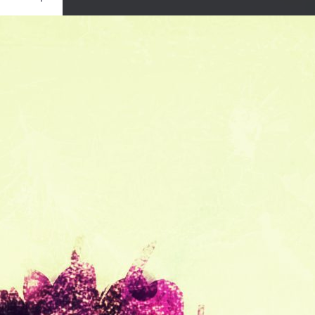
Ouvrir
/
Fermer
UAWEI
NS-L31
1/60
f/2
3.79 mm
80
uin 2017