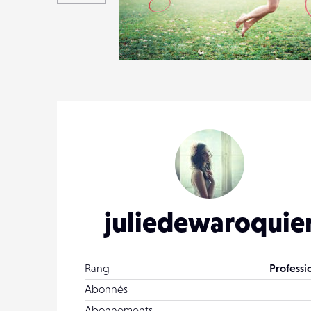
8
31
0
juliedewaroquie
Rang
Professi
Abonnés
Abonnements