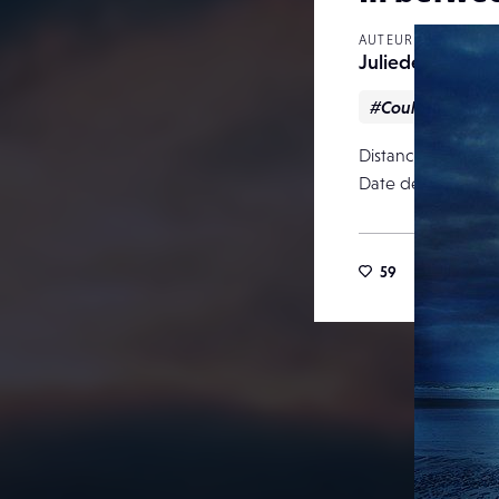
AUTEUR
Juliedewaroqui
#Couleur
#N
Distance focale
Date de publicati
59
42