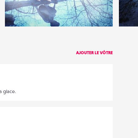
36
14
27
3
AJOUTER LE VÔTRE
a glace.