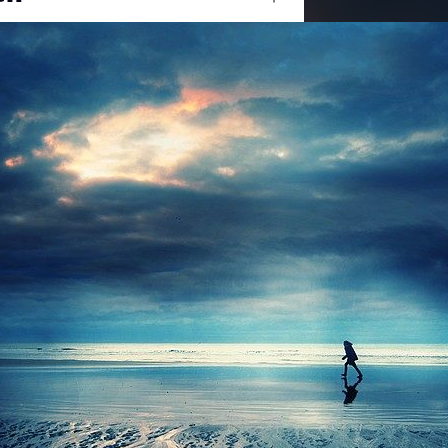
Ouvrir
/
Fermer
er
ature
#Paysage
0 mm
on
04 février 2012
4