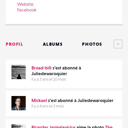
Website
Facebook
PARTAGER
Voi
PROFIL
ALBUMS
PHOTOS
ANNONCES
Broad-bill
s’est abonné à
MATÉRIELS
Juliedewaroquier
Il y a 3 ans et 10 mois
CONTACTS
ÉVÉNEMENTS
Mickael
s’est abonné à Juliedewaroquier
Il y a 4 ans et 2 mois
FAVORIS
Ricardas Jarmalavicius
aime la photo
The