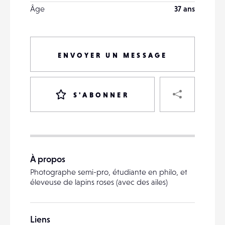
Âge
37 ans
ENVOYER UN MESSAGE
PART
S'ABONNER
VOTRE
DESTINATAIRE
À propos
VOTRE
Photographe semi-pro, étudiante en philo, et
DESTINATAIRE
éleveuse de lapins roses (avec des ailes)
VOTRE
EMAIL
VOTRE
Liens
EMAIL