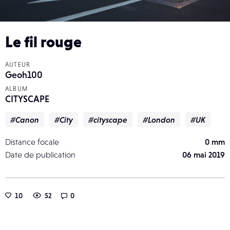
Le fil rouge
AUTEUR
Geoh100
ALBUM
CITYSCAPE
#Canon
#City
#cityscape
#London
#UK
Distance focale
0 mm
Date de publication
06 mai 2019
10
52
0