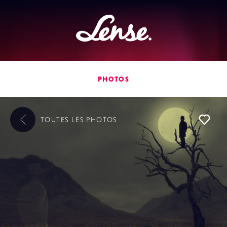
Lense
PHOTOS
TOUTES LES
PHOTOS
L