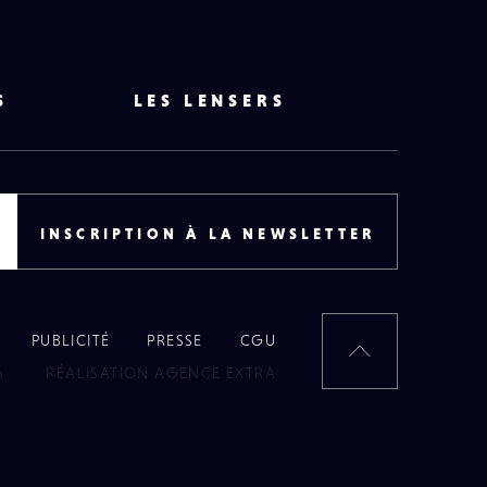
S
LES LENSERS
INSCRIPTION À LA NEWSLETTER
PUBLICITÉ
PRESSE
CGU
RETOUR
6
RÉALISATION AGENCE EXTRA
EN
HAUT
DE
PAGE