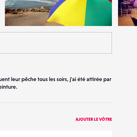
2
3
31
0
t leur pêche tous les soirs, j'ai été attirée par
einture.
AJOUTER LE VÔTRE