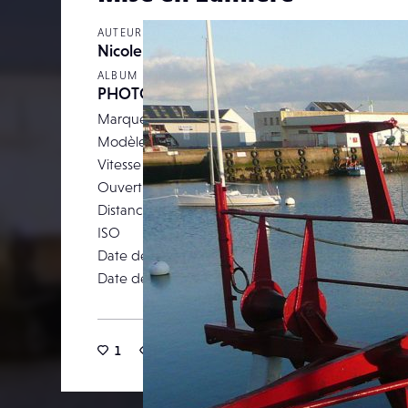
AUTEUR
Nicole Kerouredan
ALBUM
PHOTO DE LA SEMAINE
Marque
Pa
Modèle
D
Vitesse d’obturation
Ouverture
Distance focale
ISO
Date de prise de vue
24 janv
Date de publication
05 févr
1
26
0