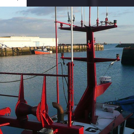
Ouvrir
/
Fermer
nasonic
MC-TZ3
1/800
3.3
4.6 mm
200
ier 2010
ier 2019