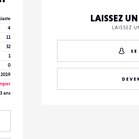
LAISSEZ U
iaste
LAISSEZ 
4
11
32
SE
1
0
 2019
DEVE
mper
3 ans