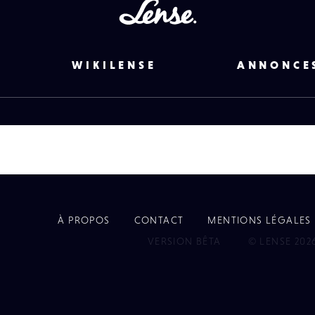
Lense
WIKILENSE
ANNONCE
À PROPOS
CONTACT
MENTIONS LÉGALES
EYE
VERSION BÊTA
© LENSE 202