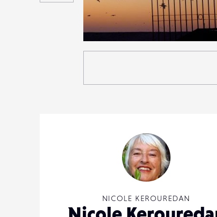
5
46
0
NICOLE KEROUREDAN
Nicole Keroureda