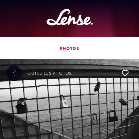
Lense
PHOTOS
TOUTES LES
PHOTOS
L