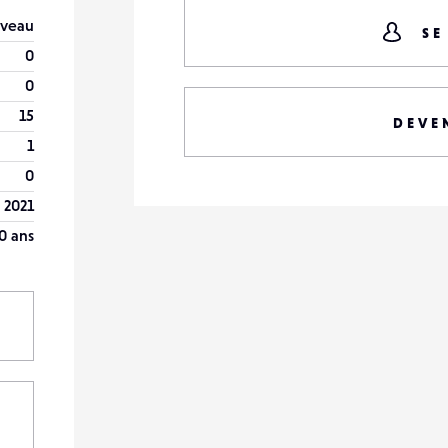
veau
SE
0
0
15
DEVE
1
0
r 2021
0 ans