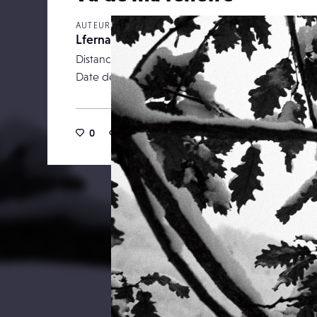
AUTEUR
Lfernandez
Distance focale
Date de publication
31 janv
0
15
0