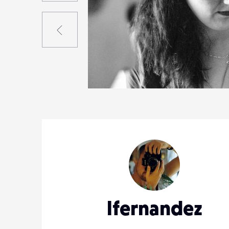
Précédent
0
19
0
lfernandez