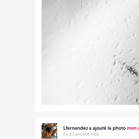
11
52
0
Lfernandez a ajouté la photo
mon c
Il y a 5 ans et 6 mois