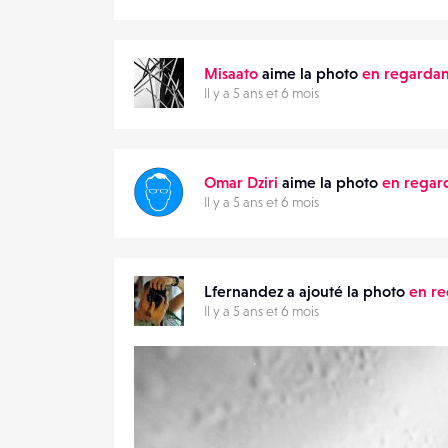
Misaato
aime la photo
en regardant
Il y a 5 ans et 6 mois
Omar Dziri
aime la photo
en regard
Il y a 5 ans et 6 mois
Lfernandez a ajouté la photo
en re
Il y a 5 ans et 6 mois