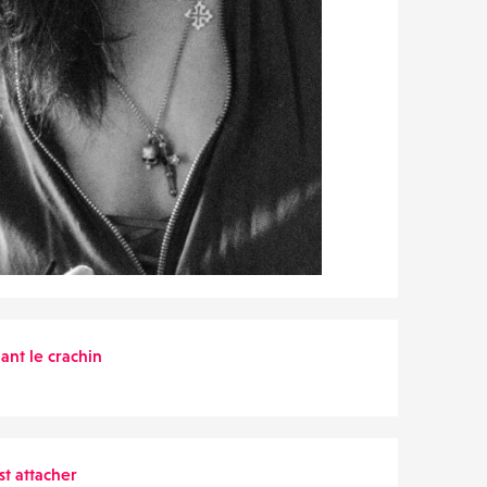
ant le crachin
t attacher