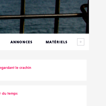
Voir plus
ANNONCES
MATÉRIELS
CONTACTS
ÉVÉNEMENTS
egardant le crachin
FAVORIS
r du temps