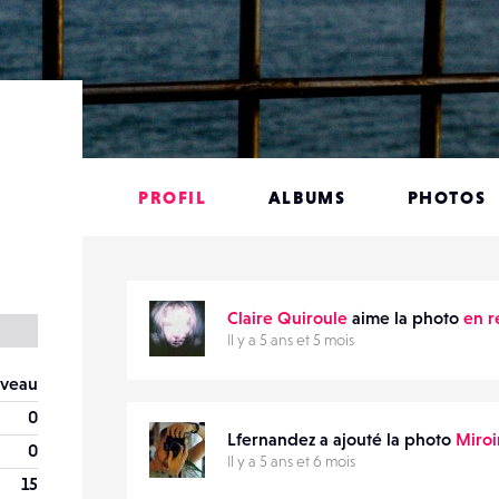
PROFIL
ALBUMS
PHOTOS
Claire Quiroule
aime la photo
en r
Il y a 5 ans et 5 mois
veau
0
Lfernandez a ajouté la photo
Miroi
0
Il y a 5 ans et 6 mois
15