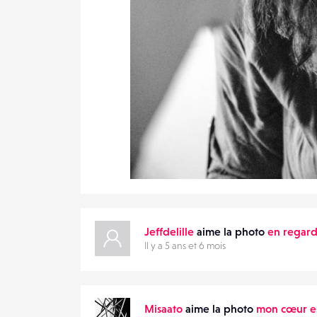
VOTRE
EMAIL
VOTRE
EMAIL
PARTAGER
0
19
0
Jeffdelille
aime la photo
en regard
Il y a 5 ans et 6 mois
Misaato
aime la photo
mon cœur es