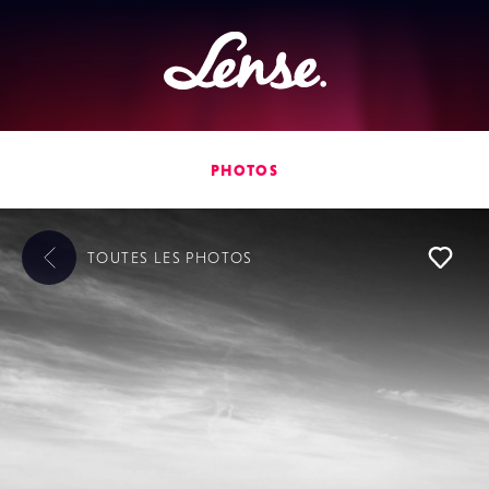
Lense
PHOTOS
TOUTES LES
PHOTOS
L