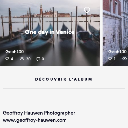
er
Liker
One day in Venice
Geoh100
Geoh100
4
20
0
1
DÉCOUVRIR L'ALBUM
Geoffroy Hauwen Photographer
www.geoffroy-hauwen.com