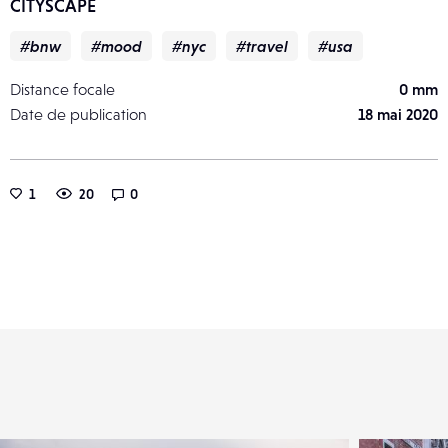
CITYSCAPE
#bnw
#mood
#nyc
#travel
#usa
Distance focale
0 mm
Date de publication
18 mai 2020
1
20
0