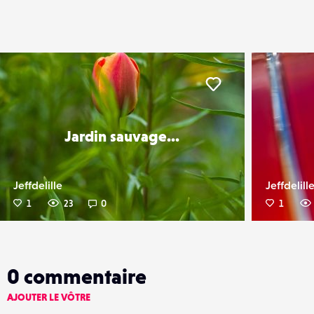
er
Liker
Jardin sauvage...
Jeffdelille
Jeffdelill
1
23
0
1
0
commentaire
AJOUTER LE VÔTRE