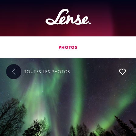
Lense
PHOTOS
TOUTES LES
PHOTOS
L