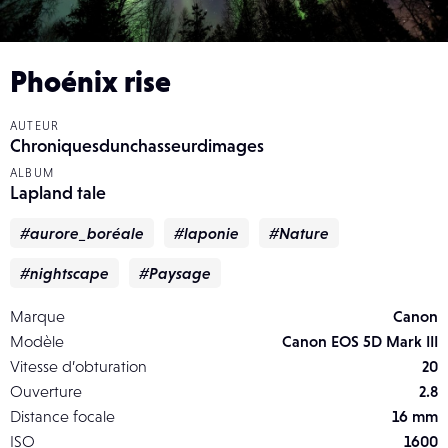
Phoénix rise
AUTEUR
Chroniquesdunchasseurdimages
ALBUM
Lapland tale
#aurore_boréale
#laponie
#Nature
#nightscape
#Paysage
Marque
Canon
Modèle
Canon EOS 5D Mark III
Vitesse d’obturation
20
Ouverture
2.8
Distance focale
16 mm
ISO
1600