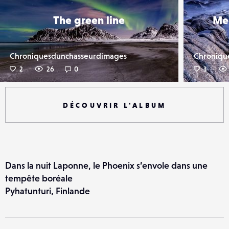
The green line
Me
Chroniquesdunchasseurdimages
Chroniqu
2
26
0
3
DÉCOUVRIR L'ALBUM
Dans la nuit Laponne, le Phoenix s’envole dans une
tempête boréale
Pyhatunturi, Finlande