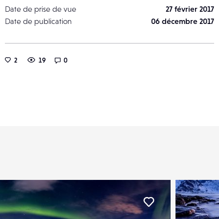
Date de prise de vue
27 février 2017
Date de publication
06 décembre 2017
2
19
0
er
Liker