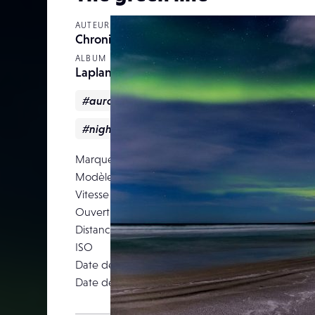
AUTEUR
Chroniquesdunchasseurdimages
ALBUM
Lapland tale
#aurore_boréale
#Montagne
#Nature
#nightscape
#Paysage
Marque
Modèle
Canon EOS 5D M
Vitesse d’obturation
Ouverture
Distance focale
ISO
Date de prise de vue
07 ma
Date de publication
06 décemb