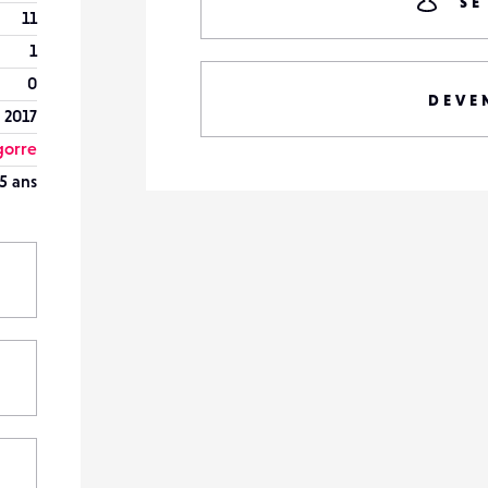
SE
11
1
0
DEVE
 2017
gorre
5 ans