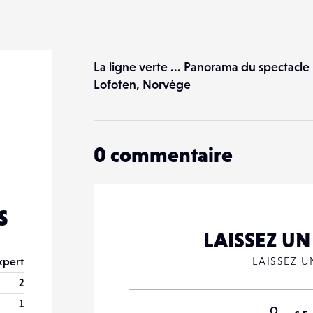
La ligne verte ... Panorama du spectacle
Lofoten, Norvège
0
commentaire
s
LAISSEZ U
LAISSEZ 
xpert
2
1