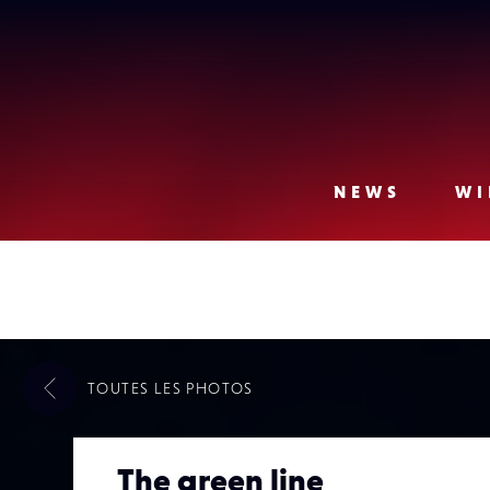
Lense
NEWS
WI
TOUTES LES
PHOTOS
The green line