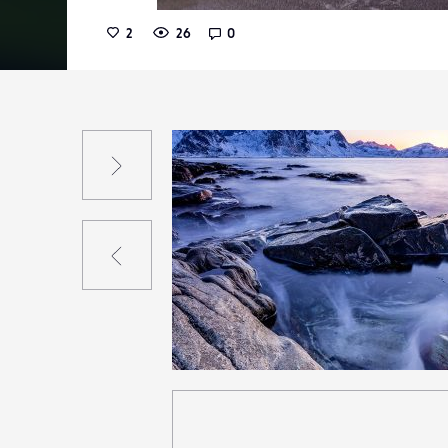
2
26
0
Suivant
Précédent
3
30
0