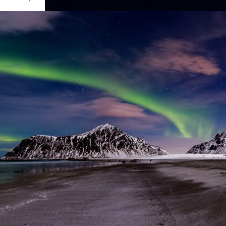
Ouvrir
/
Fermer
Canon
ark III
10
3.2
16 mm
2000
rs 2017
re 2017