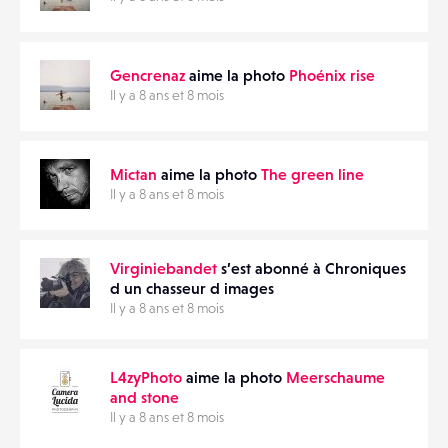
Gencrenaz
aime la photo
Phoénix rise
Il y a 8 ans et 8 mois
Mictan
aime la photo
The green line
Il y a 8 ans et 8 mois
Virginiebandet
s’est abonné à Chroniques
d un chasseur d images
Il y a 8 ans et 8 mois
L4zyPhoto
aime la photo
Meerschaume
and stone
Il y a 8 ans et 8 mois