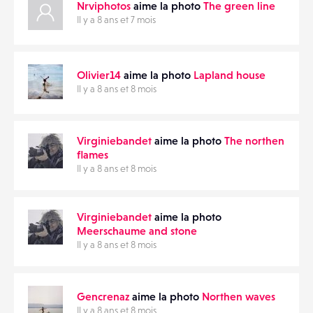
Nrviphotos
aime la photo
The green line
Il y a 8 ans et 7 mois
Olivier14
aime la photo
Lapland house
Il y a 8 ans et 8 mois
Virginiebandet
aime la photo
The northen
flames
Il y a 8 ans et 8 mois
Virginiebandet
aime la photo
Meerschaume and stone
Il y a 8 ans et 8 mois
Gencrenaz
aime la photo
Northen waves
Il y a 8 ans et 8 mois