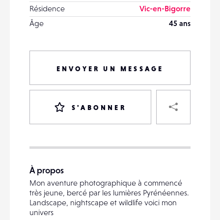
Résidence
Vic-en-Bigorre
Âge
45 ans
ENVOYER UN MESSAGE
PART
S'ABONNER
VOTRE
DESTINATAIRE
À propos
VOTRE
Mon aventure photographique à commencé
DESTINATAIRE
très jeune, bercé par les lumières Pyrénéennes.
VOTRE
Landscape, nightscape et wildlife voici mon
EMAIL
univers
VOTRE