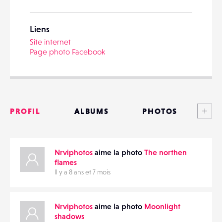
EMAIL
Liens
Site internet
Page photo Facebook
PARTAGER
Voi
PROFIL
ALBUMS
PHOTOS
ANNONCES
Nrviphotos
aime la photo
The northen
MATÉRIELS
flames
Il y a 8 ans et 7 mois
CONTACTS
ÉVÉNEMENTS
Nrviphotos
aime la photo
Moonlight
shadows