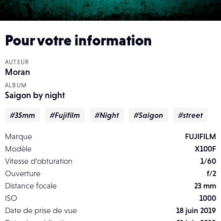
Pour votre information
AUTEUR
Moran
ALBUM
Saigon by night
#35mm
#Fujifilm
#Night
#Saigon
#street
Marque
FUJIFILM
Modèle
X100F
Vitesse d’obturation
1/60
Ouverture
f/2
Distance focale
23 mm
ISO
1000
Date de prise de vue
18 juin 2019