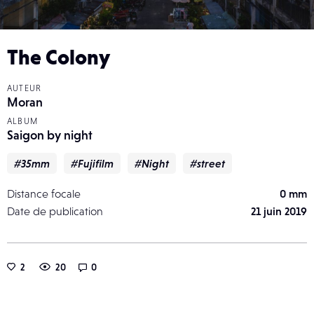
The Colony
AUTEUR
Moran
ALBUM
Saigon by night
#35mm
#Fujifilm
#Night
#street
Distance focale
0 mm
Date de publication
21 juin 2019
2
20
0