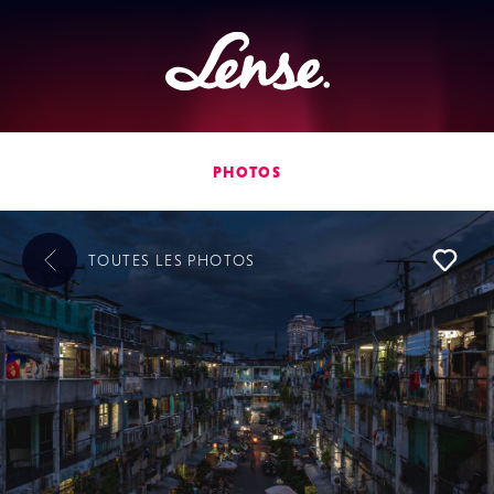
Lense
PHOTOS
TOUTES LES
PHOTOS
L