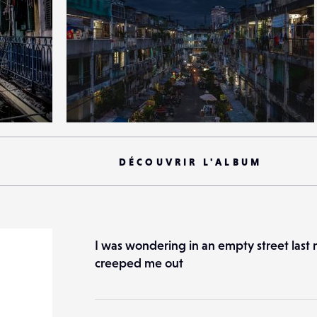
2
20
0
DÉCOUVRIR L'ALBUM
I was wondering in an empty street last 
creeped me out