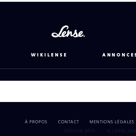
Lense
WIKILENSE
ANNONCE
À PROPOS
CONTACT
MENTIONS LÉGALES
EYE
VERSION BÊTA
© LENSE 202