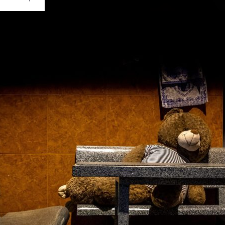
Ouvrir
/
Fermer
et
0 mm
uin 2019