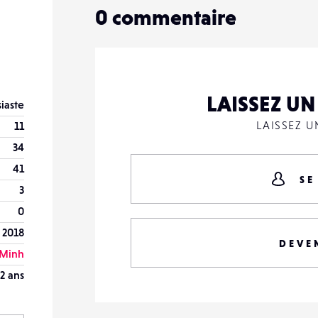
0
commentaire
LAISSEZ U
iaste
LAISSEZ 
11
34
41
SE
3
0
 2018
DEVE
 Minh
2 ans