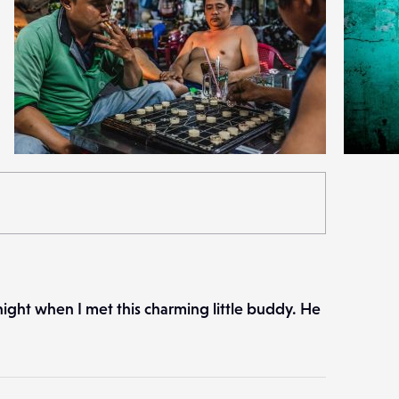
1
2
33
0
night when I met this charming little buddy. He