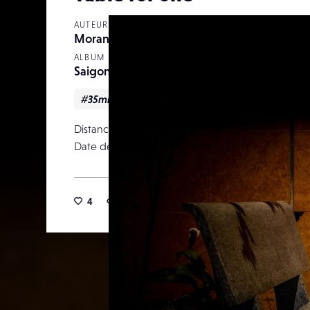
AUTEUR
Moran
ALBUM
Saigon by night
#35mm
#asia
#fuji
#Night
#stre
Distance focale
Date de publication
21 j
4
17
0