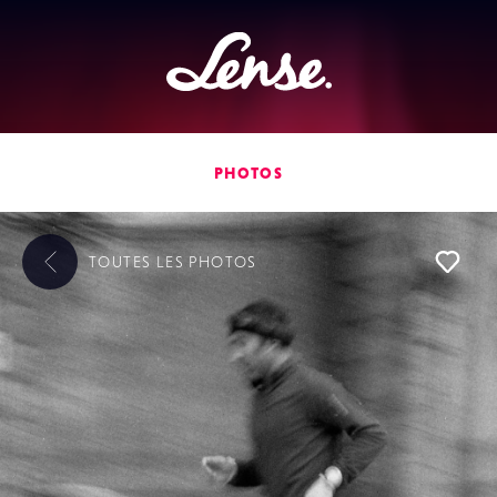
Lense
PHOTOS
TOUTES LES
PHOTOS
L