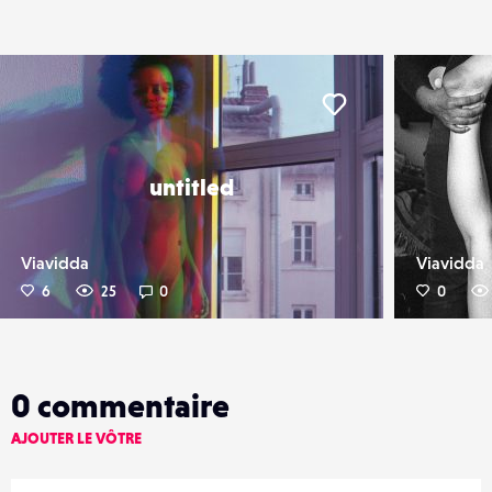
er
Liker
untitled
Viavidda
Viavidda
6
25
0
0
0
commentaire
AJOUTER LE VÔTRE