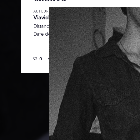
AUTEUR
Viavidda
Distance focale
Date de publication
15 novemb
0
29
0