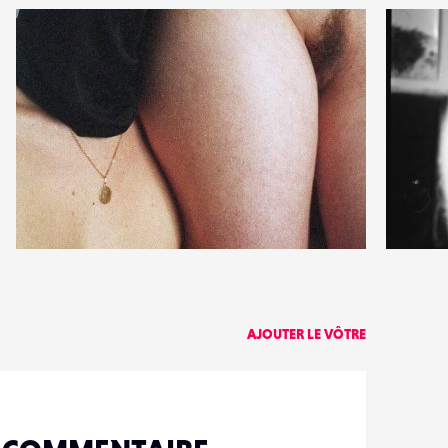
3
7
36
1
AJOUTER LE VÔTRE