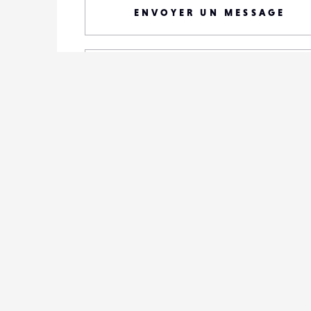
ENVOYER UN MESSAGE
VOIR LE PROFIL
TOUTES SES PHOTOS
S'ABONNER