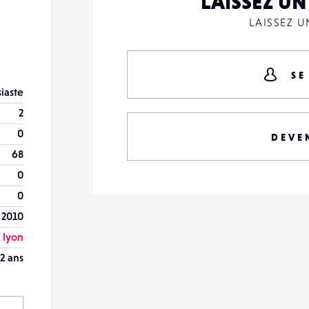
LAISSEZ U
LAISSEZ 
SE
iaste
2
0
DEVE
68
0
0
 2010
lyon
2 ans