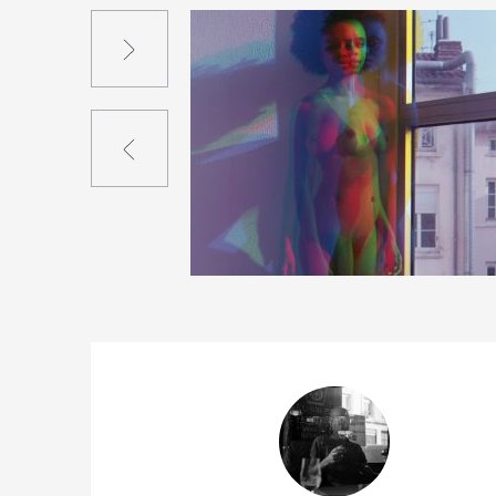
Suivant
Précédent
6
25
0