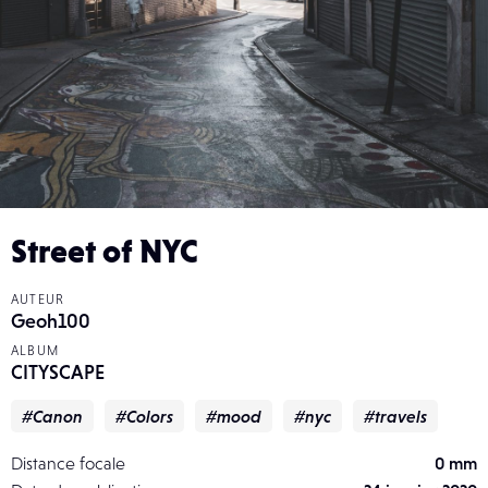
Street of NYC
AUTEUR
Geoh100
ALBUM
CITYSCAPE
#Canon
#Colors
#mood
#nyc
#travels
Distance focale
0 mm