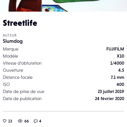
Streetlife
AUTEUR
Slumdog
Marque
FUJIFILM
Modèle
X10
Vitesse d’obturation
1/4000
Ouverture
4.5
Distance focale
7.1 mm
ISO
400
Date de prise de vue
23 juillet 2019
Date de publication
24 février 2020
13
66
4