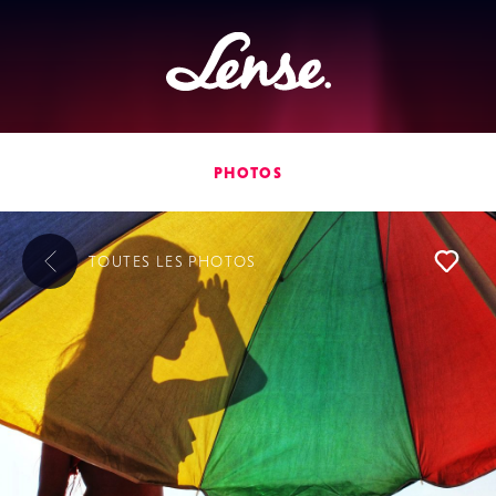
Lense
PHOTOS
TOUTES LES
PHOTOS
L