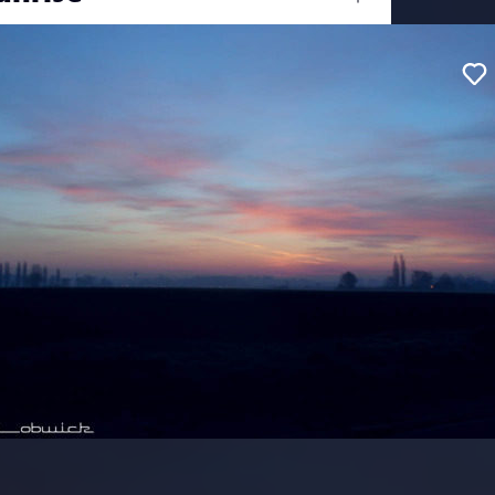
Ouvrir
/
Fermer
#Nature
#Paysage
ocale
0 mm
blication
26 mars 2012
13
0