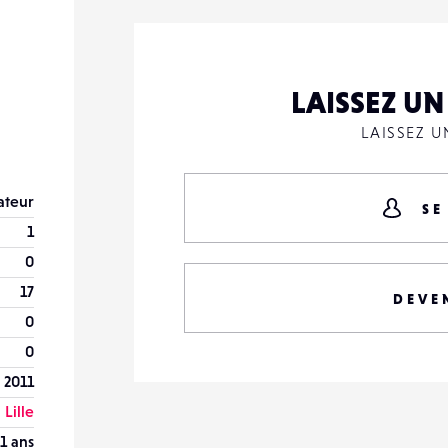
LAISSEZ U
LAISSEZ 
teur
SE
1
0
17
DEVE
0
0
 2011
Lille
1 ans