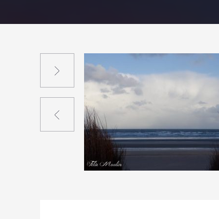
Suivant
Précédent
1
14
0