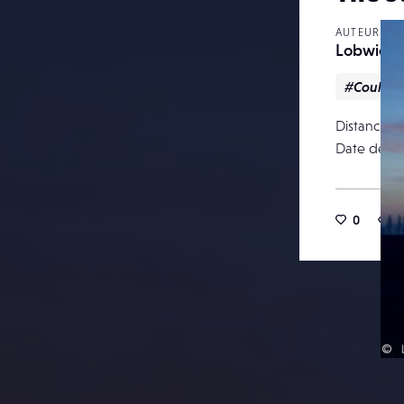
AUTEUR
Lobwick
#Couleur
Distance f
Date de pu
0