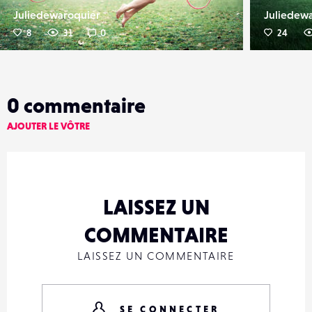
Juliedewaroquier
Juliedew
8
31
0
24
0
commentaire
AJOUTER LE VÔTRE
LAISSEZ UN
COMMENTAIRE
LAISSEZ UN COMMENTAIRE
SE CONNECTER