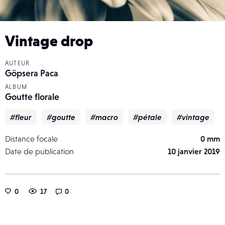
Vintage drop
AUTEUR
Göpsera Paca
ALBUM
Goutte florale
#fleur
#goutte
#macro
#pétale
#vintage
Distance focale
0 mm
Date de publication
10 janvier 2019
0
17
0