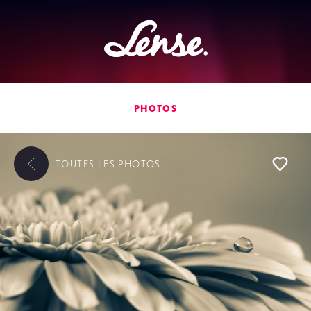
Lense
PHOTOS
TOUTES LES
PHOTOS
L