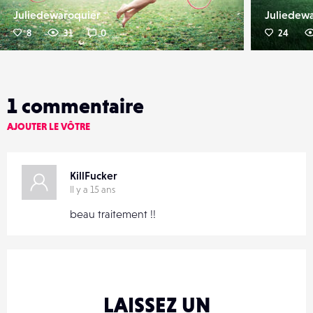
Juliedewaroquier
Juliedew
8
31
0
24
1
commentaire
AJOUTER LE VÔTRE
KillFucker
Il y a 15 ans
beau traitement !!
LAISSEZ UN