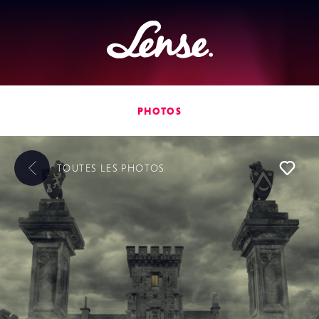
Lense
PHOTOS
TOUTES LES
PHOTOS
L