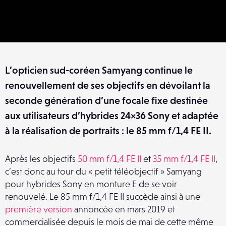
L’opticien sud-coréen Samyang continue le
renouvellement de ses objectifs en dévoilant la
seconde génération d’une focale fixe destinée
aux utilisateurs d’hybrides 24×36 Sony et adaptée
à la réalisation de portraits : le 85 mm f/1,4 FE II.
Après les objectifs
50 mm f/1,4 FE II
et
35 mm f/1,4 FE II
,
c’est donc au tour du « petit téléobjectif » Samyang
pour hybrides Sony en monture E de se voir
renouvelé. Le 85 mm f/1,4 FE II succède ainsi à une
première version
annoncée en mars 2019 et
commercialisée depuis le mois de mai de cette même