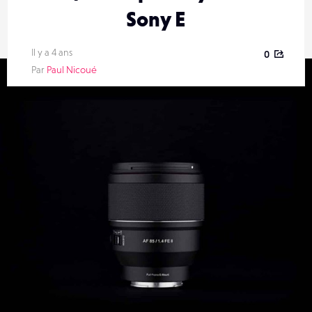
Sony E
Il y a 4 ans
0
Par
Paul Nicoué