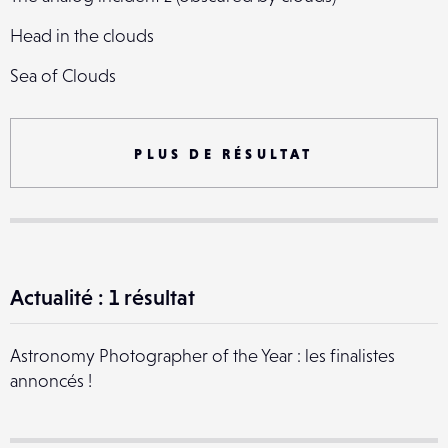
Head in the clouds
Sea of Clouds
Prison clouds
Cotton Candy Clouds
PLUS DE RÉSULTAT
Je restais là, à te regarder attendre... - ©
Behindthoseclouds
Clouds
Actualité : 1 résultat
Above the clouds
Under the round, the clouds.
Astronomy Photographer of the Year : les finalistes
Clouds
annoncés !
Letters & clouds