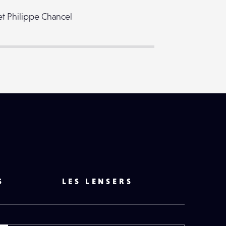
t Philippe Chancel
S
LES LENSERS