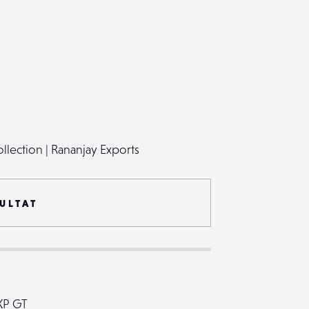
lection | Rananjay Exports
ULTAT
XP GT