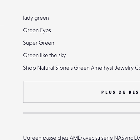
lady green
Green Eyes
Super Green
Green like the sky
Shop Natural Stone’s Green Amethyst Jewelry Col
green top
Autumnal green ...
PLUS DE RÉS
Green desert
Uber Green
The green chair
Ugreen passe chez AMD avec sa série NASync D