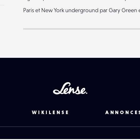
Red & Green
Paris et New York underground par Gary Green e
Birds in the green night
Green irlande
The green fading hope
green hell
green
Lense
WIKILENSE
ANNONCE