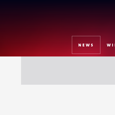
Lense
NEWS
WI