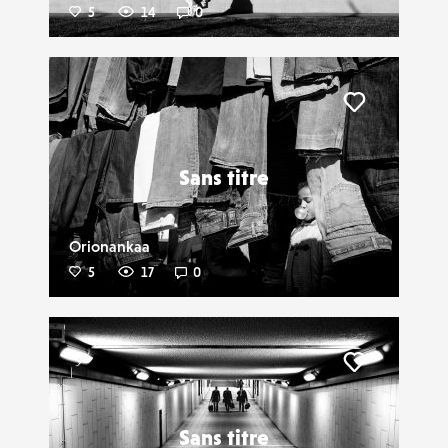
5
14
0
Liker
Sans titre
Orionankaa
5
17
0
Liker
Sans titre