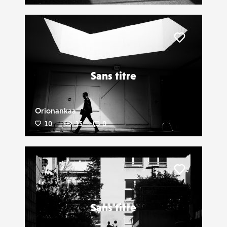
Liker
Sans titre
Orionankaa
10
15
0
Liker
Sans titre