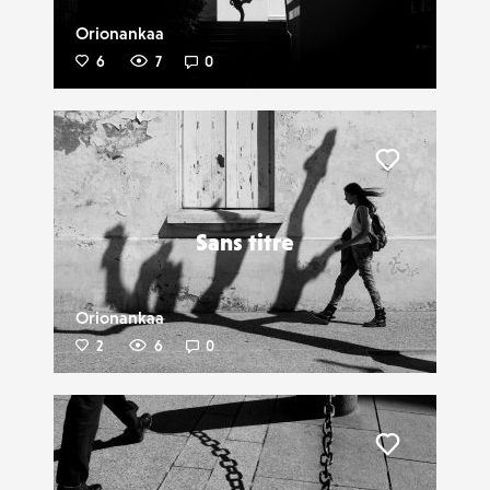
Orionankaa
6
7
0
Liker
Sans titre
Orionankaa
2
6
0
Liker