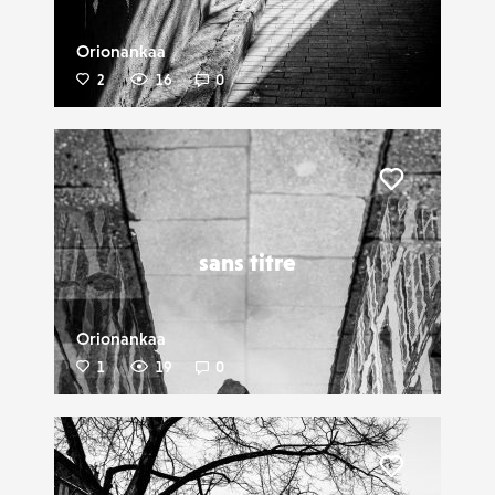
Orionankaa
2
16
0
Liker
sans titre
Orionankaa
1
19
0
Liker