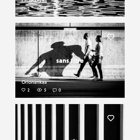
Orionankaa
2
6
0
Liker
sans titre
Orionankaa
2
5
0
Liker