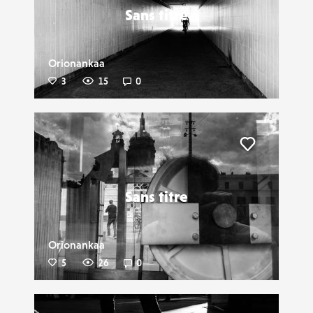
Sans titre
Orionankaa
3
15
0
Liker
Sans titre
Orionankaa
5
26
0