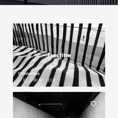
Liker
Sans titre
Orionankaa
12
52
0
Liker