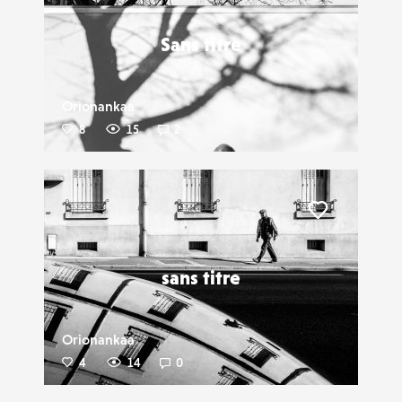
Sans titre
Orionankaa
8
15
2
Liker
sans titre
Orionankaa
4
14
0