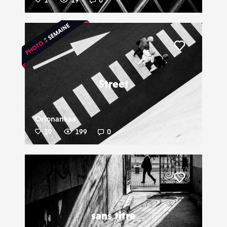
1
19
0
Liker
Street
Orionankaa
19
199
0
Liker
sans titre