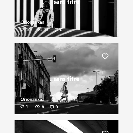
sans titre
Orionankaa
10
13
0
Liker
sans titre
Orionankaa
1
8
0