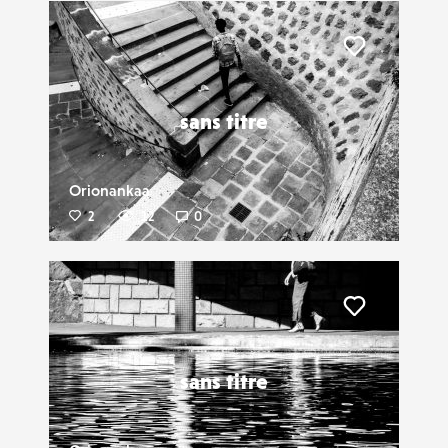
Liker
sans titre
Orionankaa
2
12
0
Liker
sans titre