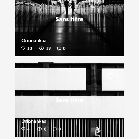
Sans titre
Orionankaa
10
19
0
Liker
Sans titre
Orionankaa
4
8
0