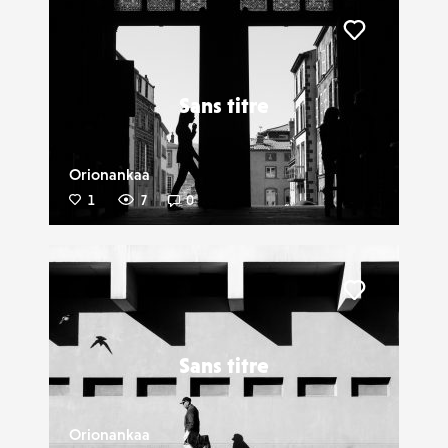
Liker
Sans titre
Orionankaa
1
7
0
Liker
Sans titre
Orionankaa