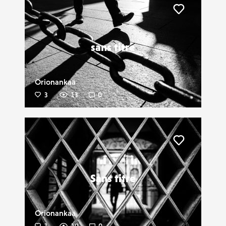
Liker
sans titre
Orionankaa
3
13
0
Liker
Sans titre
Orionankaa