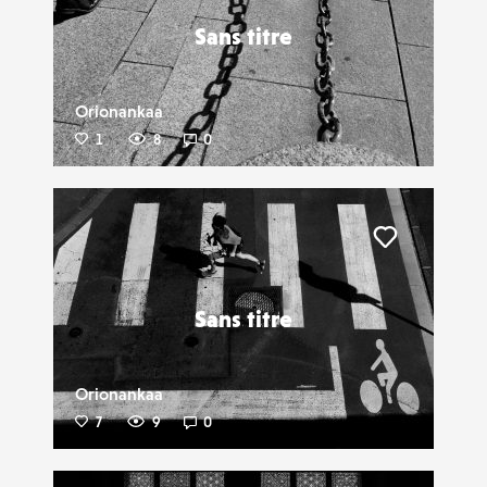
Sans titre
Orionankaa
1
8
0
Liker
Sans titre
Orionankaa
7
9
0