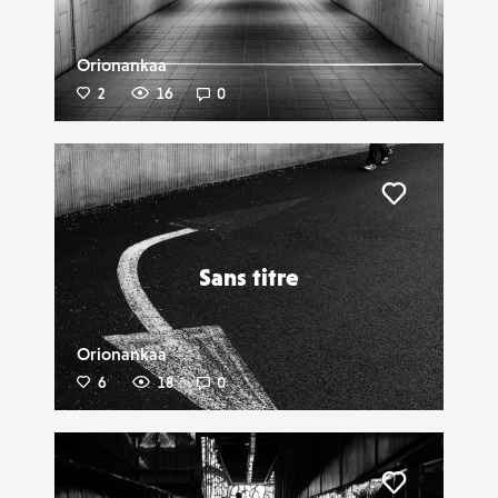
Orionankaa
2
16
0
Liker
Sans titre
Orionankaa
6
18
0
Liker