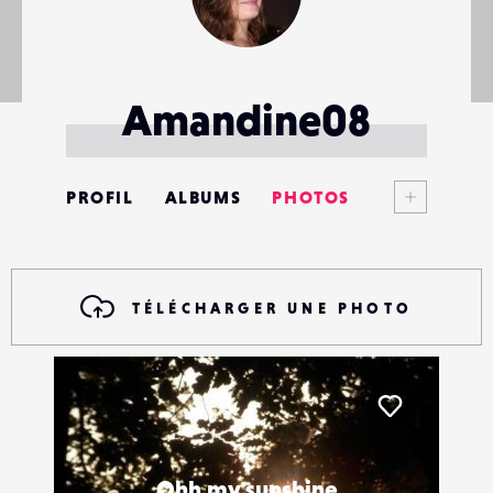
Amandine08
Voir plus
PROFIL
ALBUMS
PHOTOS
ANNONCES
MATÉRIELS
TÉLÉCHARGER UNE PHOTO
CONTACTS
ÉVÉNEMENTS
Liker
FAVORIS
Ohh my sunshine