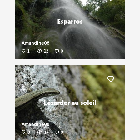
Liker
Esparros
Amandine08
1
12
0
Liker
Lézarder au soleil
Amandine08
0
17
0