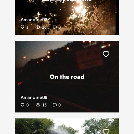
Amandine08
3
16
0
Liker
On the road
Amandine08
0
15
0