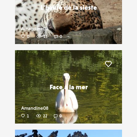
L'heure de la sieste
Amandine08
0
13
0
Liker
Face à la mer
Amandine08
1
22
0