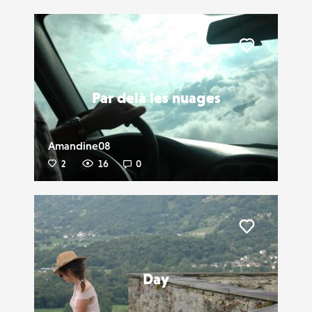
Liker
Par delà les nuages
Amandine08
2
16
0
Liker
Day