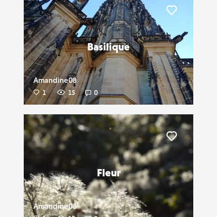
Liker
Basilique
Amandine08
1
15
0
Liker
Fleur
Amandine08