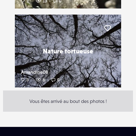
1
13
0
Liker
Nature tortueuse
Amandine08
3
6
0
Vous êtes arrivé au bout des photos !