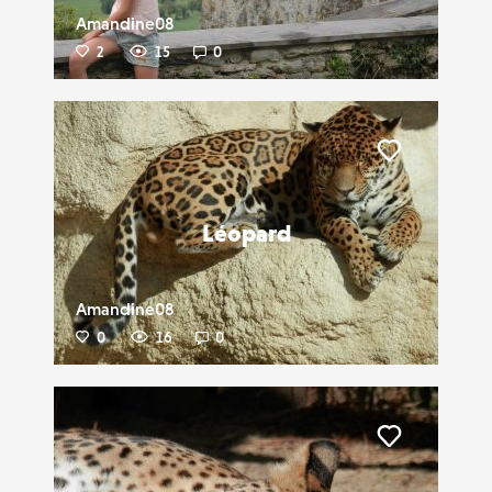
Amandine08
2
15
0
Liker
Léopard
Amandine08
0
16
0
Liker