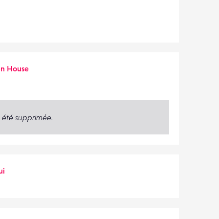
en House
 été supprimée.
ui