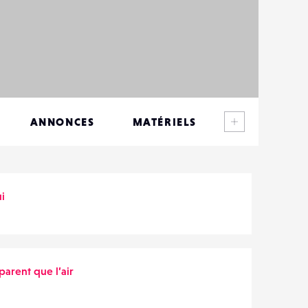
Voir plus
ANNONCES
MATÉRIELS
CONTACTS
ÉVÉNEMENTS
ui
FAVORIS
parent que l’air