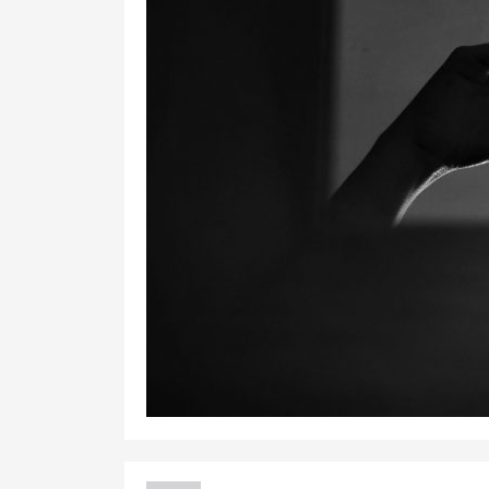
8
42
0