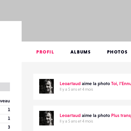
PROFIL
ALBUMS
PHOTOS
Leoartaud
aime la photo
Toi, l’Enn
Il y a 5 ans et 4 mois
veau
1
Leoartaud
aime la photo
Plus trans
1
Il y a 5 ans et 4 mois
3