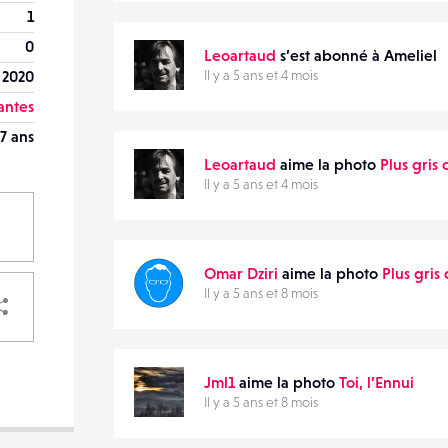
1
0
Leoartaud
s’est abonné à Ameliel
 2020
Il y a 5 ans et 4 mois
antes
7 ans
Leoartaud
aime la photo
Plus gris
Il y a 5 ans et 4 mois
Omar Dziri
aime la photo
Plus gris
PARTAGER
Il y a 5 ans et 8 mois
Jml1
aime la photo
Toi, l’Ennui
Il y a 5 ans et 8 mois
VOTRE
DESTINATAIRE
VOTRE