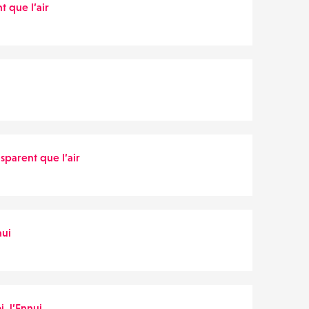
t que l’air
nsparent que l’air
nui
i, l’Ennui