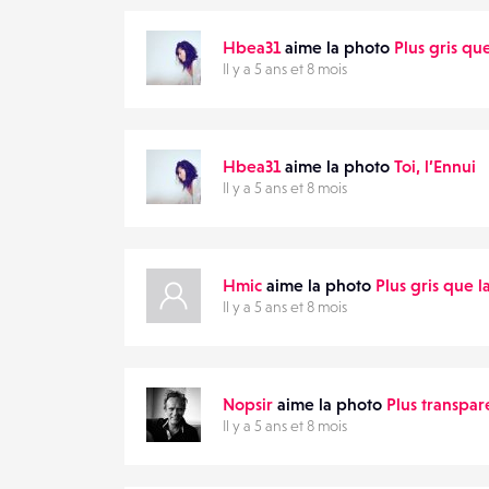
DESTINATAIRE
Hbea31
aime la photo
Plus gris qu
VOTRE
Il y a 5 ans et 8 mois
EMAIL
VOTRE
EMAIL
Hbea31
aime la photo
Toi, l’Ennui
Il y a 5 ans et 8 mois
PARTAGER
Hmic
aime la photo
Plus gris que l
Il y a 5 ans et 8 mois
Nopsir
aime la photo
Plus transpar
Il y a 5 ans et 8 mois