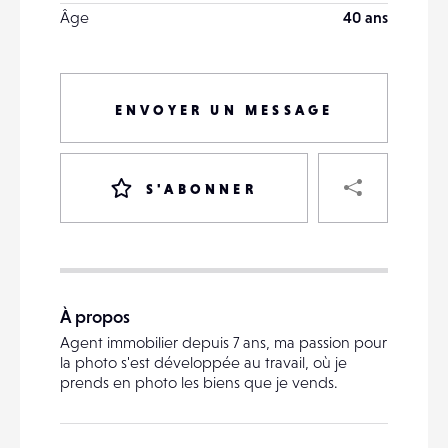
Âge
40 ans
ENVOYER UN MESSAGE
PART
S'ABONNER
VOTRE
DESTINATAIRE
À propos
VOTRE
Agent immobilier depuis 7 ans, ma passion pour
DESTINATAIRE
la photo s'est développée au travail, où je
VOTRE
prends en photo les biens que je vends.
EMAIL
VOTRE
EMAIL