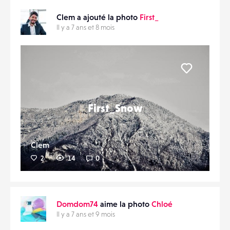
Clem a ajouté la photo
First_
Il y a 7 ans et 8 mois
Liker
First_Snow
Clem
2
14
0
Domdom74
aime la photo
Chloé
Il y a 7 ans et 9 mois