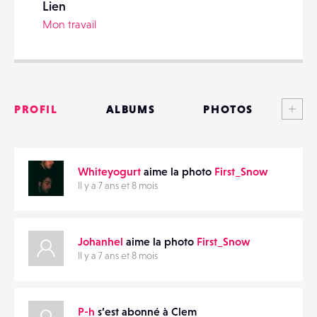
Lien
Mon travail
PARTAGER
Voi
PROFIL
ALBUMS
PHOTOS
ANNONCES
Whiteyogurt
aime la photo
First_Snow
MATÉRIELS
Il y a 7 ans et 8 mois
CONTACTS
Johanhel
aime la photo
First_Snow
ÉVÉNEMENTS
Il y a 7 ans et 8 mois
FAVORIS
P-h
s’est abonné à Clem