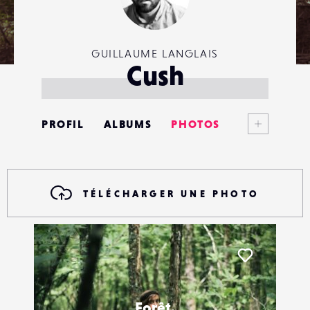
GUILLAUME LANGLAIS
Cush
Voir plus
PROFIL
ALBUMS
PHOTOS
ANNONCES
MATÉRIELS
TÉLÉCHARGER UNE PHOTO
CONTACTS
ÉVÉNEMENTS
Liker
FAVORIS
Forêt.