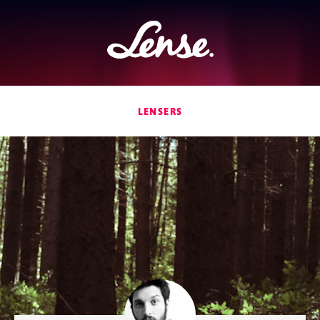
Lense
LENSERS