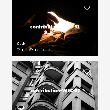
Liker
contribution-WEC-31
Cush
1
11
0
Liker
contribution-WEC-32
Cush