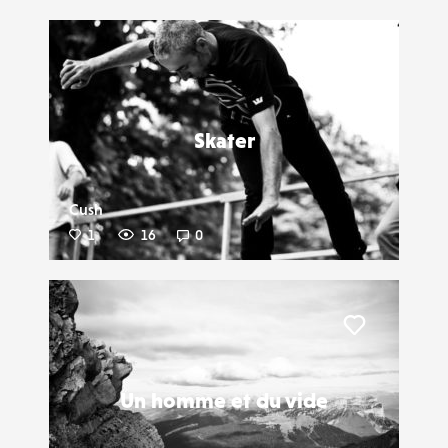
Liker
Skater
Cush
1
16
0
Liker
Un homme et du vide