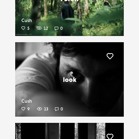
Cush
5
12
0
Liker
look
Cush
9
13
0