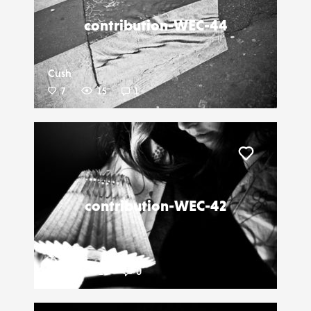
contribution-WEC-44
Cush
7
15
1
Liker
contribution-WEC-42
Cush
0
10
0