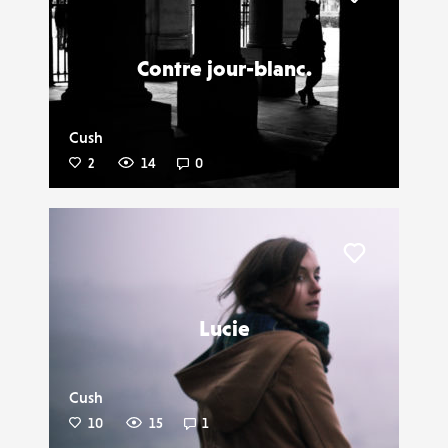
Liker
Contre jour-blanc.
Cush
2
14
0
Liker
Lucie
Cush
10
15
1