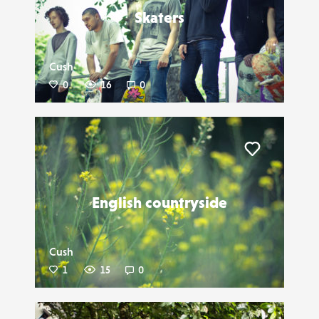
Skaters
Cush
0
16
0
Liker
English countryside
Cush
1
15
0