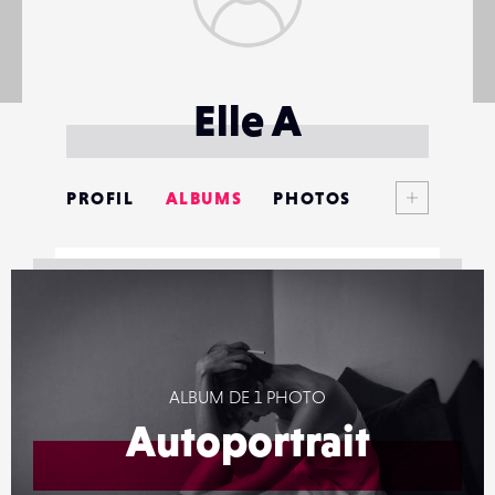
Elle A
Voir plus
PROFIL
ALBUMS
PHOTOS
ANNONCES
MATÉRIELS
CONTACTS
ALBUM DE 1 PHOTO
ÉVÉNEMENTS
Autoportrait
FAVORIS