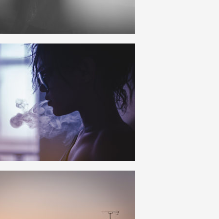
23
5
27
3