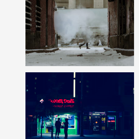
20
23
0