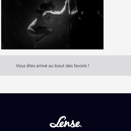
71
104
6
Vous êtes arrivé au bout des favoris !
Lense