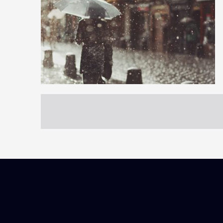
105
113
7