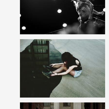
3
4
0
14
24
0