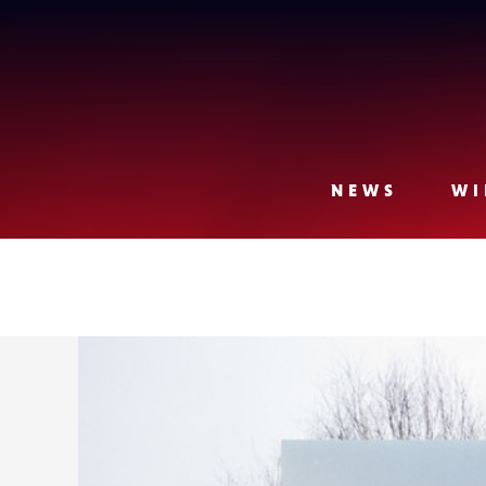
Lense
NEWS
WI