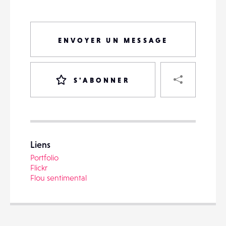
ENVOYER UN MESSAGE
PART
S'ABONNER
VOTRE
DESTINATAIRE
Liens
VOTRE
Portfolio
DESTINATAIRE
Flickr
VOTRE
Flou sentimental
EMAIL
VOTRE
EMAIL
Voi