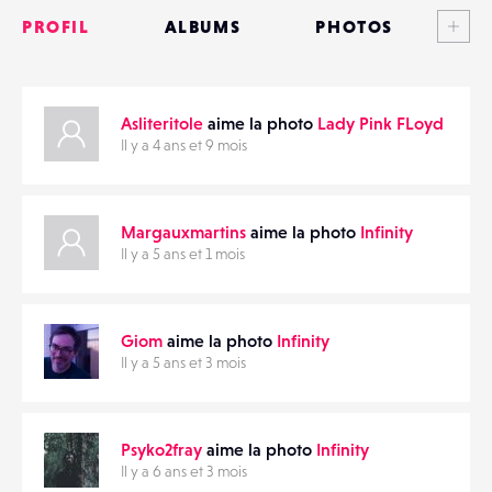
PROFIL
ALBUMS
PHOTOS
ANNONCES
PARTAGER
Asliteritole
aime la photo
Lady Pink FLoyd
MATÉRIELS
Il y a 4 ans et 9 mois
CONTACTS
Margauxmartins
aime la photo
Infinity
ÉVÉNEMENTS
Il y a 5 ans et 1 mois
FAVORIS
Giom
aime la photo
Infinity
Il y a 5 ans et 3 mois
Psyko2fray
aime la photo
Infinity
Il y a 6 ans et 3 mois