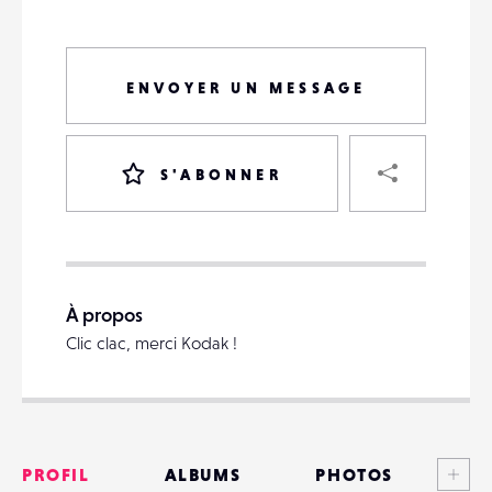
ENVOYER UN MESSAGE
PART
S'ABONNER
VOTRE
DESTINATAIRE
À propos
VOTRE
Clic clac, merci Kodak !
DESTINATAIRE
VOTRE
EMAIL
VOTRE
EMAIL
Voi
PROFIL
ALBUMS
PHOTOS