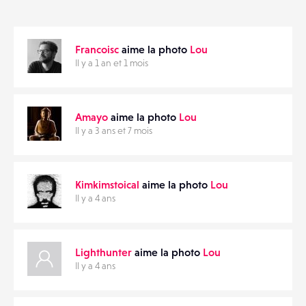
ANNONCES
Francoisc
aime la photo
Lou
MATÉRIELS
PARTAGER
Il y a 1 an et 1 mois
CONTACTS
Amayo
aime la photo
Lou
ÉVÉNEMENTS
Il y a 3 ans et 7 mois
FAVORIS
Kimkimstoical
aime la photo
Lou
Il y a 4 ans
Lighthunter
aime la photo
Lou
Il y a 4 ans