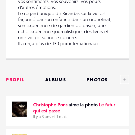
vos sentiments, vos souvenirs, vos peurs,
EMAIL
d'autres émotions.
Le regard unique de Ricardas sur la vie est
façonné par son enfance dans un orphelinat,
son expérience de gardien de prison, une
riche expérience journalistique, des livres et
une vie personnelle colorée.
PARTAGER
Il a reçu plus de 130 prix internationaux.
Voi
PROFIL
ALBUMS
PHOTOS
ANNONCES
Christophe Pons
aime la photo
Le futur
MATÉRIELS
qui est passé
Il y a 3 ans et 1 mois
CONTACTS