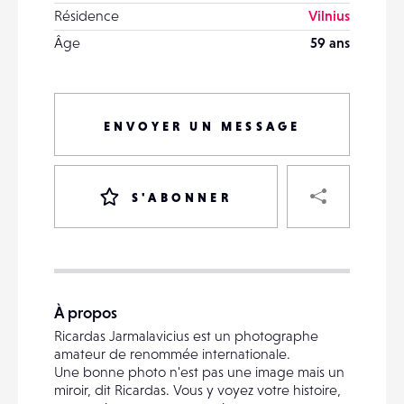
Résidence
Vilnius
Âge
59 ans
ENVOYER UN MESSAGE
PART
S'ABONNER
VOTRE
DESTINATAIRE
À propos
VOTRE
Ricardas Jarmalavicius est un photographe
DESTINATAIRE
amateur de renommée internationale.
VOTRE
Une bonne photo n'est pas une image mais un
EMAIL
miroir, dit Ricardas. Vous y voyez votre histoire,
VOTRE