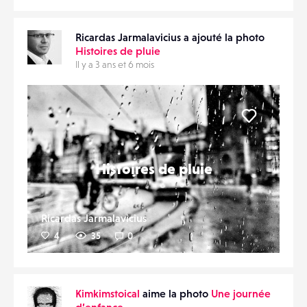
Ricardas Jarmalavicius a ajouté la photo
Histoires de pluie
Il y a 3 ans et 6 mois
Liker
Histoires de pluie
Ricardas Jarmalavicius
4
35
0
Kimkimstoical
aime la photo
Une journée
d’enfance