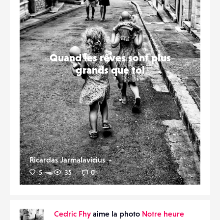
Quand les rêves sont plus
grands que toi
Ricardas Jarmalavicius
5
35
0
Cedric Fhy
aime la photo
Notre heure