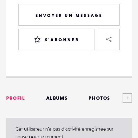
ENVOYER UN MESSAGE
PART
S'ABONNER
VOTRE
DESTINATAIRE
VOTRE
DESTINATAIRE
Voi
PROFIL
ALBUMS
PHOTOS
VOTRE
EMAIL
VOTRE
ANNONCES
EMAIL
MATÉRIELS
Cet utilisateur n'a pas d'activité enregistrée sur
Lense pour le moment.