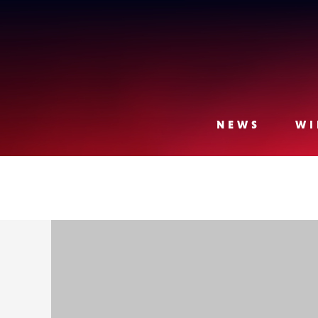
Lense
NEWS
WI