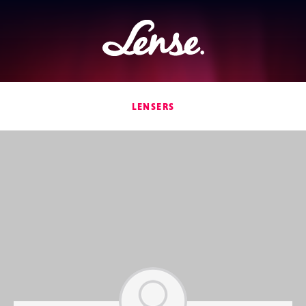
Lense
LENSERS