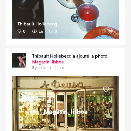
Thibault Hollebecq
0
16
0
Thibault Hollebecq a ajouté la photo
Magasin_lisboa
Il y a 7 ans et 4 mois
Liker
Magasin_lisboa