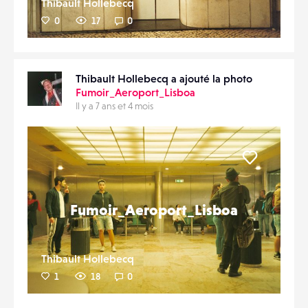
Thibault Hollebecq
0
17
0
Thibault Hollebecq a ajouté la photo
Fumoir_Aeroport_Lisboa
Il y a 7 ans et 4 mois
Liker
Fumoir_Aeroport_Lisboa
Thibault Hollebecq
1
18
0