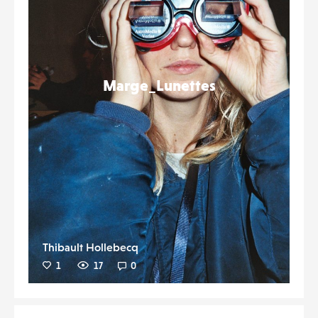
Marge_Lunettes
Thibault Hollebecq
1
17
0