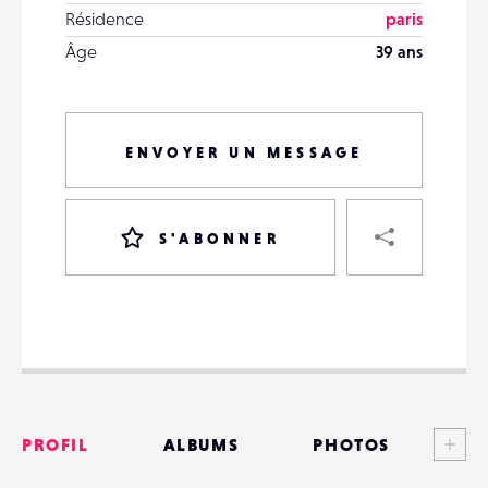
Résidence
paris
Âge
39 ans
ENVOYER UN MESSAGE
PART
S'ABONNER
VOTRE
DESTINATAIRE
VOTRE
DESTINATAIRE
Voi
PROFIL
ALBUMS
PHOTOS
VOTRE
EMAIL
VOTRE