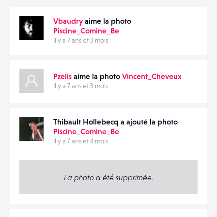
ANNONCES
EMAIL
Vbaudry
aime la photo
MATÉRIELS
Piscine_Comine_Be
Il y a 7 ans et 3 mois
CONTACTS
PARTAGER
ÉVÉNEMENTS
Pzelis
aime la photo
Vincent_Cheveux
Il y a 7 ans et 3 mois
FAVORIS
Thibault Hollebecq a ajouté la photo
Piscine_Comine_Be
Il y a 7 ans et 4 mois
La photo a été supprimée.