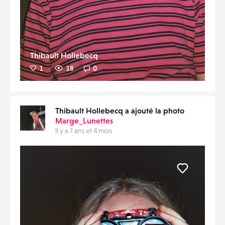
Thibault Hollebecq
1
18
0
Thibault Hollebecq a ajouté la photo
Marge_Lunettes
Il y a 7 ans et 4 mois
Liker