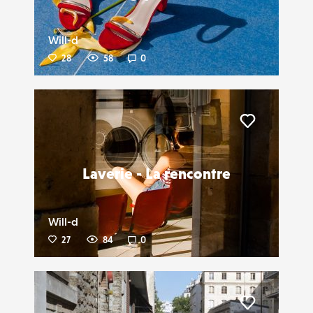
Will-d
28
58
0
Liker
Laverie - La rencontre
Will-d
27
84
0
Liker