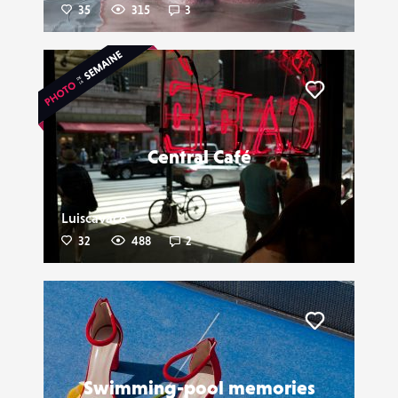
35
315
3
Liker
Central Café
Luiscavaco
32
488
2
Liker
Swimming-pool memories