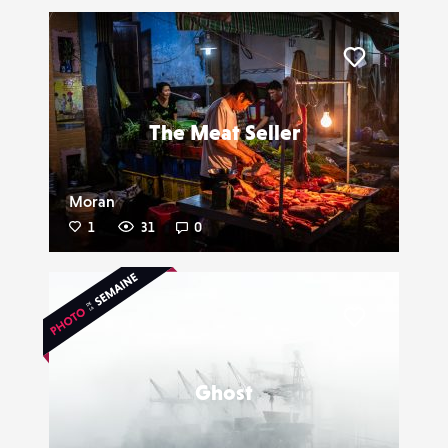
Liker
The Meat Seller
Moran
1
31
0
Liker
Ghost