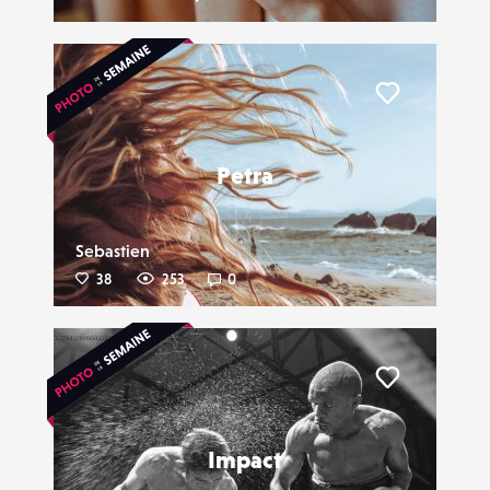
Liker
Petra
Sebastien
38
253
0
Liker
Impact