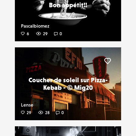
Bon appétit!!
Pascalbiomez
6
29
0
Liker
Coucher de soleil sur Pizza-
Kebab - © Mig20
Lense
29
28
0