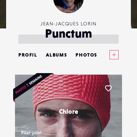
JEAN-JACQUES LORIN
Punctum
Voir plus
PROFIL
ALBUMS
PHOTOS
ANNONCES
MATÉRIELS
Liker
CONTACTS
Chlore
ÉVÉNEMENTS
FAVORIS
Pilat-pilat