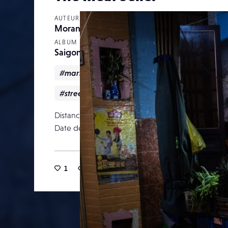
AUTEUR
Moran
ALBUM
Saigon by night
#market
#Night
#Saigon
#streetphotography
Distance focale
Date de publication
17 décemb
1
31
0