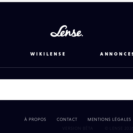
Lense
WIKILENSE
ANNONCE
À PROPOS
CONTACT
MENTIONS LÉGALES
EYE
VERSION BÊTA
© LENSE 202