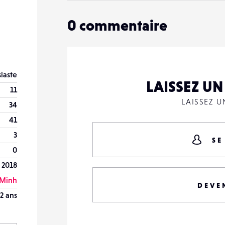
0
commentaire
iaste
LAISSEZ U
11
LAISSEZ 
34
41
3
SE
0
 2018
 Minh
DEVE
2 ans