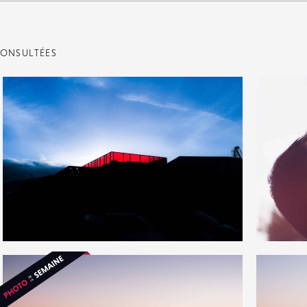
ONSULTÉES
8
1
27
0