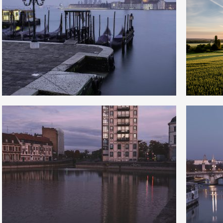
3
0
16
0
1
0