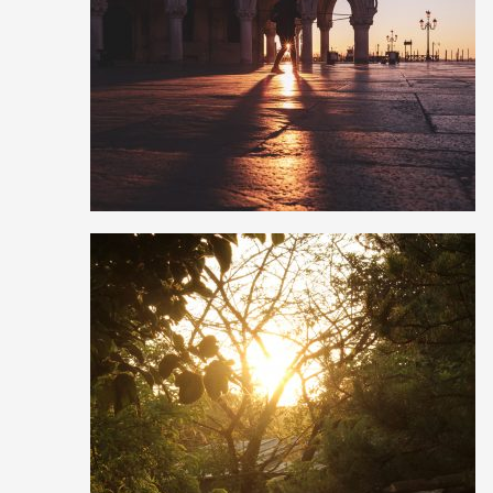
2
10
0
0