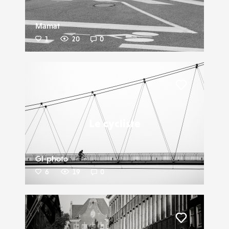
Mamat
1
20
0
Liker
Le cycliste
Gl-photo
6
19
0
Liker