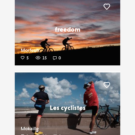
Liker
freedom
Morfeuh
5
15
0
Liker
Les cyclistes
Mokaille