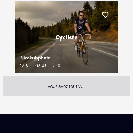
Liker
Cycliste
Nicolasbphoto
0
13
0
Vous avez tout vu !