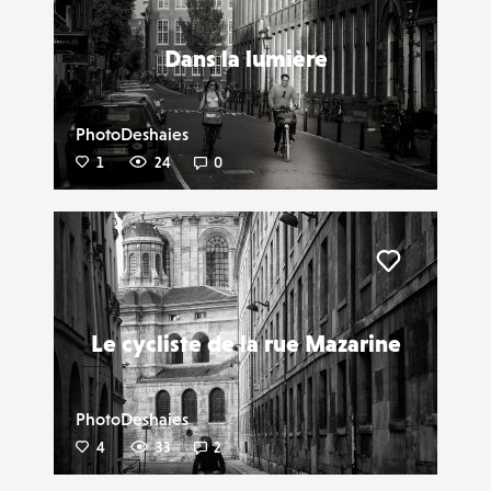
Dans la lumière
PhotoDeshaies
1
24
0
Liker
Le cycliste de la rue Mazarine
PhotoDeshaies
4
33
2