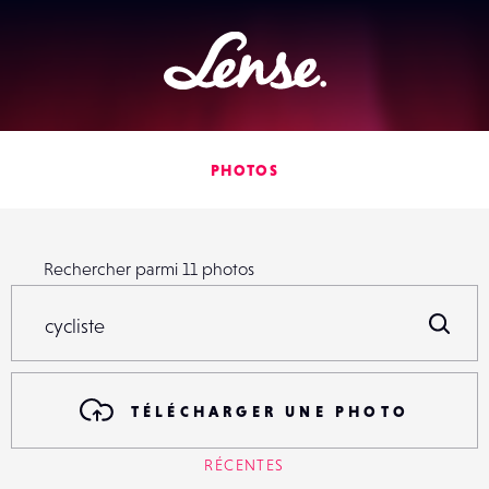
Lense
PHOTOS
Rechercher parmi
11
photos
Rechercher parmi
11
photos
R
TÉLÉCHARGER UNE PHOTO
RÉCENTES