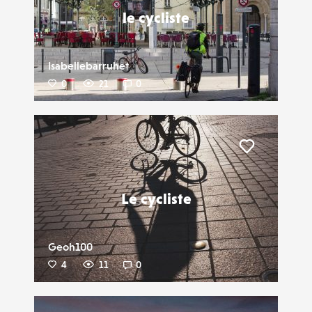
le cycliste
Isabellebarruhet
0
21
0
Liker
Le cycliste
Geoh100
4
11
0