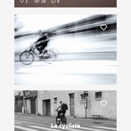
1
10
0
Liker
filé cycliste...
Touristos
5
30
0
Liker
Le cycliste