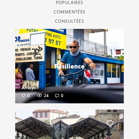
POPULAIRES
COMMENTÉES
CONSULTÉES
Liker
Résilience
Amayo
0
24
0
Liker